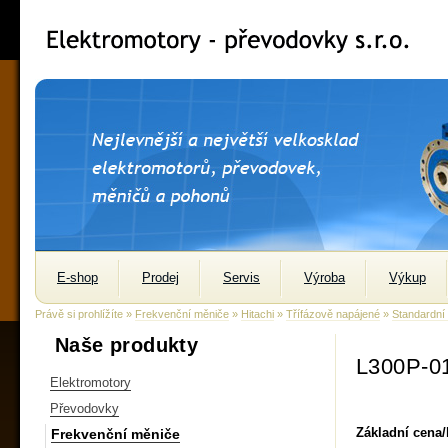
E-shop
Prodej
Servis
Výroba
Výkup
Právě si prohlížíte »
Frekvenční měniče
»
Hitachi
»
Třífázově napájené
»
Standardní
Naše produkty
L300P-0
Elektromotory
Převodovky
Základní cena
Frekvenční měniče