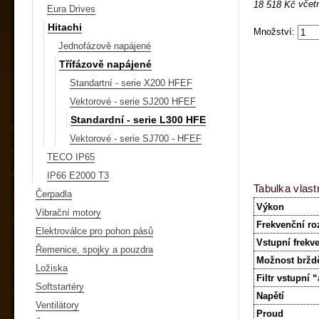
včet
18 518 Kč
Eura Drives
Hitachi
Množství:
Jednofázově napájené
Třífázově napájené
Standartní - serie X200 HFEF
Vektorové - serie SJ200 HFEF
Standardní - serie L300 HFE
Vektorové - serie SJ700 - HFEF
TECO IP65
IP66 E2000 T3
Tabulka vlast
Čerpadla
Výkon
Vibrační motory
Frekvenční ro
Elektroválce pro pohon pásů
Vstupní frekv
Řemenice, spojky a pouzdra
Možnost bržd
Ložiska
Filtr vstupní 
Softstartéry
Napětí
Ventilátory
Proud