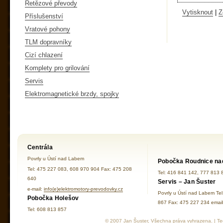
Řetězové převody
Vytisknout
|
Z
Příslušenství
Vratové pohony
TLM dopravníky
Cizí chlazení
Komplety pro grilování
Servis
Elektromagnetické brzdy, spojky
Centrála
Povrly u Ústí nad Labem
Pobočka Roudnice na
Tel: 475 227 083, 608 970 904 Fax: 475 208
Tel: 416 841 142, 777 813 
640
Servis – Jan Šuster
e-mail:
info(e)elektromotory-prevodovky.cz
Povrly u Ústí nad Labem Te
Pobočka Holešov
867 Fax: 475 227 234 ema
Tel: 608 813 857
© 2007 Jan Šuster, Všechna práva vyhrazena. | Tec