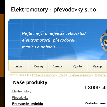
E-shop
Prodej
Servis
Výroba
Výkup
Právě si prohlížíte »
Frekvenční měniče
»
Hitachi
»
Třífázově napájené
»
Standardní
Naše produkty
L300P-4
Elektromotory
Převodovky
Základní cena
Frekvenční měniče