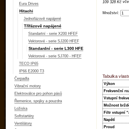
vče
109 328 Kč
Eura Drives
Hitachi
Množství:
Jednofázově napájené
Třífázově napájené
Standartní - serie X200 HFEF
Vektorové - serie SJ200 HFEF
Standardní - serie L300 HFE
Vektorové - serie SJ700 - HFEF
TECO IP65
IP66 E2000 T3
Tabulka vlast
Čerpadla
Výkon
Vibrační motory
Frekvenční ro
Elektroválce pro pohon pásů
Vstupní frekv
Řemenice, spojky a pouzdra
Možnost bržd
Ložiska
Filtr vstupní 
Softstartéry
Napětí
Ventilátory
Proud