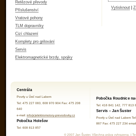
Řetězové převody
Vytisknout
|
Z
Příslušenství
Vratové pohony
TLM dopravníky
Cizí chlazení
Komplety pro grilování
Servis
Elektromagnetické brzdy, spojky
Centrála
Povrly u Ústí nad Labem
Pobočka Roudnice na
Tel: 475 227 083, 608 970 904 Fax: 475 208
Tel: 416 841 142, 777 813 
640
Servis – Jan Šuster
e-mail:
info(e)elektromotory-prevodovky.cz
Povrly u Ústí nad Labem Te
Pobočka Holešov
867 Fax: 475 227 234 ema
Tel: 608 813 857
© 2007 Jan Šuster, Všechna práva vyhrazena. | Tec