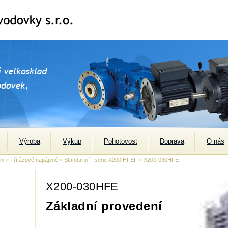
Výroba
Výkup
Pohotovost
Doprava
O nás
hi
»
Třífázově napájené
»
Standartní - serie X200 HFEF
» X200-030HFE
X200-030HFE
Základní provedení