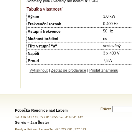
Rozměry jsou uvedeny dle norem IEC94-1
Tabulka vlastností
3.0 kW
Výkon
0-400 Hz
Frekvenční rozsah
50 Hz
Vstupní frekvence
ne
Možnost brždění
vestavěný
Filtr vstupní “a“
3 x 400 V
Napětí
7,8 A
Proud
Vytisknout
|
Zeptat se prodavače
|
Poslat známému
Fráze:
Pobočka Roudnice nad Labem
Tel: 416 841 142, 777 813 855 Fax: 416 841 142
Servis – Jan Šuster
Povrly u Ústí nad Labem Tel: 475 227 001, 777 813