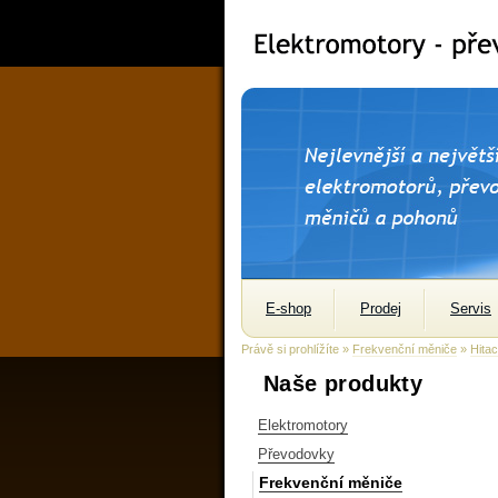
E-shop
Prodej
Servis
Právě si prohlížíte »
Frekvenční měniče
»
Hitac
Naše produkty
Elektromotory
Převodovky
Frekvenční měniče