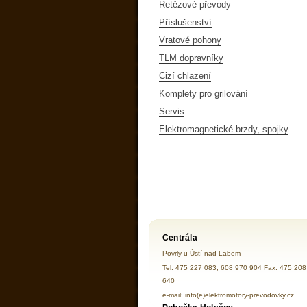
Řetězové převody
Příslušenství
Vratové pohony
TLM dopravníky
Cizí chlazení
Komplety pro grilování
Servis
Elektromagnetické brzdy, spojky
Centrála
Povrly u Ústí nad Labem
Tel: 475 227 083, 608 970 904 Fax: 475 208
640
e-mail:
info(e)elektromotory-prevodovky.cz