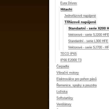
Eura Drives
Hitachi
Jednofázově napájené
Třífázově napájené
Standartní - serie X200
Vektorové - serie SJ200 HF
Standardní - serie L300 HFE
Vektorové - serie SJ700 - H
TECO IP65
IP66 E2000 T3
Čerpadla
Vibrační motory
Elektroválce pro pohon pásů
Řemenice, spojky a pouzdra
Ložiska
Softstartéry
Ventilátory