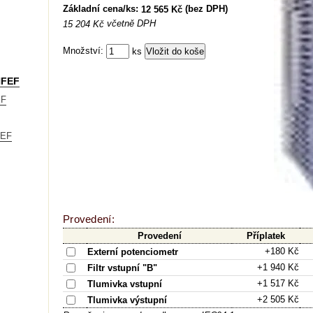
Základní cena/ks:
(bez DPH)
12 565 Kč
včetně DPH
15 204 Kč
Množství:
ks
 HFEF
EF
FEF
Provedení:
Provedení
Příplatek
+180 Kč
Externí potenciometr
+1 940 Kč
Filtr vstupní "B"
+1 517 Kč
Tlumivka vstupní
+2 505 Kč
Tlumivka výstupní