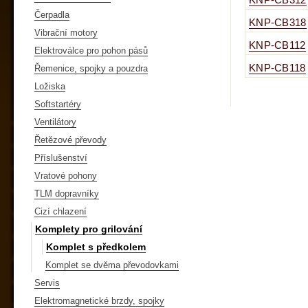
KNP-CB312
Čerpadla
KNP-CB318
Vibrační motory
KNP-CB112
Elektroválce pro pohon pásů
KNP-CB118
Řemenice, spojky a pouzdra
Ložiska
Softstartéry
Ventilátory
Řetězové převody
Příslušenství
Vratové pohony
TLM dopravníky
Cizí chlazení
Komplety pro grilování
Komplet s předkolem
Komplet se dvěma převodovkami
Servis
Elektromagnetické brzdy, spojky