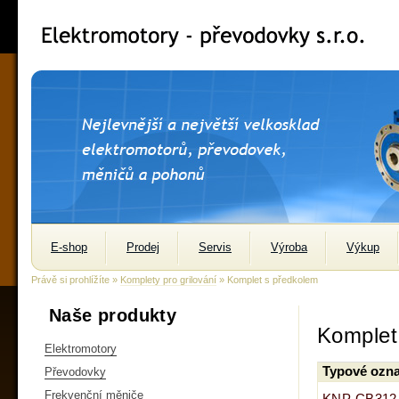
E-shop
Prodej
Servis
Výroba
Výkup
Právě si prohlížíte »
Komplety pro grilování
» Komplet s předkolem
Naše produkty
Komplet
Elektromotory
Typové ozna
Převodovky
Frekvenční měniče