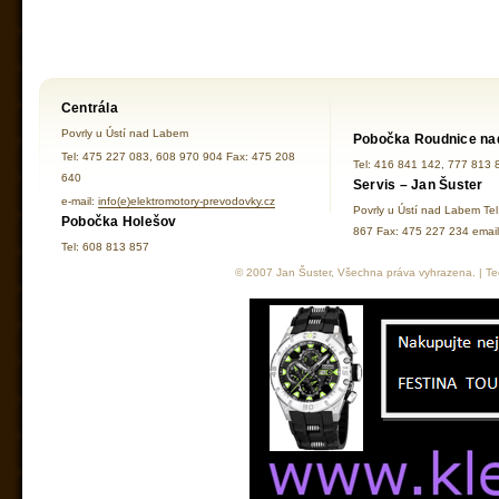
Centrála
Povrly u Ústí nad Labem
Pobočka Roudnice na
Tel: 475 227 083, 608 970 904 Fax: 475 208
Tel: 416 841 142, 777 813 
640
Servis – Jan Šuster
e-mail:
info(e)elektromotory-prevodovky.cz
Povrly u Ústí nad Labem Te
Pobočka Holešov
867 Fax: 475 227 234 ema
Tel: 608 813 857
© 2007 Jan Šuster, Všechna práva vyhrazena. | Tec