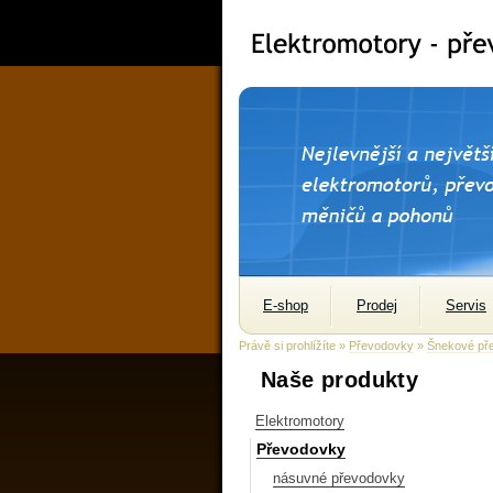
E-shop
Prodej
Servis
Právě si prohlížíte »
Převodovky
»
Šnekové př
Naše produkty
Elektromotory
Převodovky
násuvné převodovky