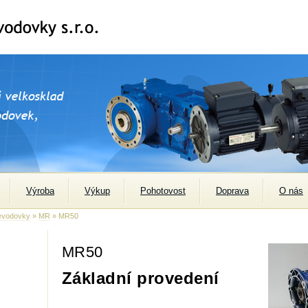
Výroba
Výkup
Pohotovost
Doprava
O nás
evodovky
»
MR
» MR50
MR50
Základní provedení