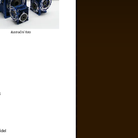
ilustrační foto
4
ídel