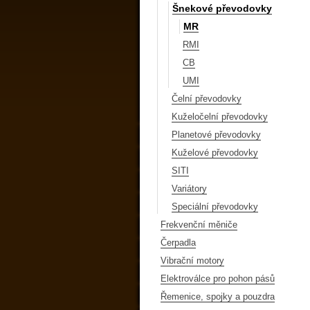
Šnekové převodovky
MR
RMI
CB
UMI
Čelní převodovky
Kuželočelní převodovky
Planetové převodovky
Kuželové převodovky
SITI
Variátory
Speciální převodovky
Frekvenční měniče
Čerpadla
Vibrační motory
Elektroválce pro pohon pásů
Řemenice, spojky a pouzdra