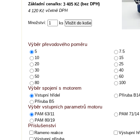
Základní cena/ks:
(bez DPH)
3 405 Kč
včetně DPH
4 120 Kč
Množství:
ks
Výběr převodového poměru
5
7.5
10
15
20
25
30
40
50
60
80
100
Výběr spojení s motorem
Vstupní hřídel
Příruba B1
Příruba B5
Výběr vstupních parametrů motoru
PAM 63/11
PAM 71/14
PAM 80/19
Příslušenství
Rameno reakce
Výstupní hř
Výstupní příruba