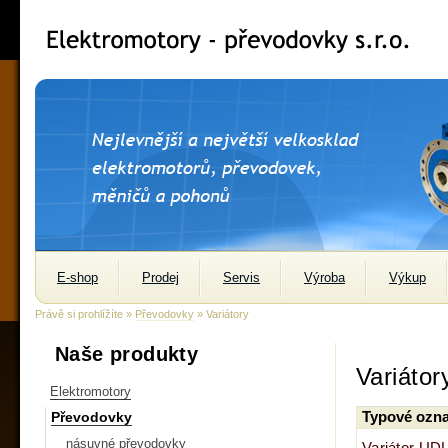
E-shop
Prodej
Servis
Výroba
Výkup
Právě si prohlížíte »
Převodovky
» Variátory
Naše produkty
Variátor
Elektromotory
Převodovky
Typové ozna
násuvné převodovky