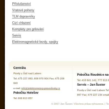
Příslušenství
Vratové pohony
TLM dopravníky
Cizí chlazení
Komplety pro grilování
Servis
Elektromagnetické brzdy, spojky
Centrála
Povrly u Ústí nad Labem
Pobočka Roudnice na
Tel: 475 227 083, 608 970 904 Fax: 475 208
Tel: 416 841 142, 777 813 
640
Servis – Jan Šuster
e-mail:
info(e)elektromotory-prevodovky.cz
Povrly u Ústí nad Labem Te
Pobočka Holešov
867 Fax: 475 227 234 ema
Tel: 608 813 857
© 2007 Jan Šuster, Všechna práva vyhrazena. | Tec