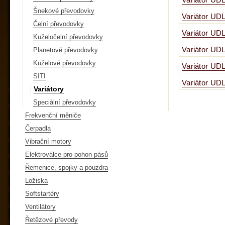
Variátor UD
Šnekové převodovky
Variátor UD
Čelní převodovky
Variátor UD
Kuželočelní převodovky
Variátor UD
Planetové převodovky
Kuželové převodovky
Variátor UD
SITI
Variátor UD
Variátory
Speciální převodovky
Frekvenční měniče
Čerpadla
Vibrační motory
Elektroválce pro pohon pásů
Řemenice, spojky a pouzdra
Ložiska
Softstartéry
Ventilátory
Řetězové převody