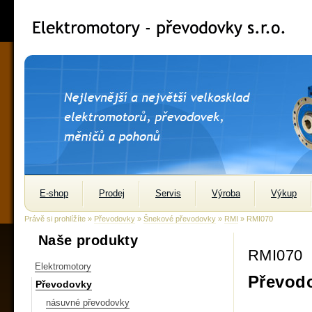
E-shop
Prodej
Servis
Výroba
Výkup
Právě si prohlížíte »
Převodovky
»
Šnekové převodovky
»
RMI
» RMI070
Naše produkty
RMI070
Elektromotory
Převodo
Převodovky
násuvné převodovky