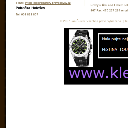
e-mail:
info(e)elektromotory-prevodovky.cz
Povrly u Ústí nad Labem Te
Pobočka Holešov
867 Fax: 475 227 234 ema
Tel: 608 813 857
© 2007 Jan Šuster, Všechna práva vyhrazena. | Tec