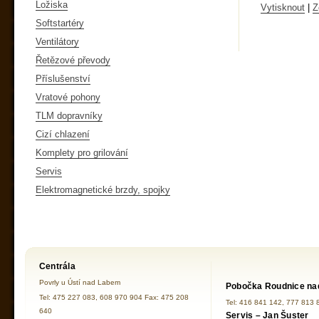
Ložiska
Vytisknout
|
Z
Softstartéry
Ventilátory
Řetězové převody
Příslušenství
Vratové pohony
TLM dopravníky
Cizí chlazení
Komplety pro grilování
Servis
Elektromagnetické brzdy, spojky
Centrála
Povrly u Ústí nad Labem
Pobočka Roudnice na
Tel: 475 227 083, 608 970 904 Fax: 475 208
Tel: 416 841 142, 777 813 
640
Servis – Jan Šuster