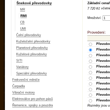
Šnekové převodovky
Základní cena
včetn
7 720 Kč
MR
RMI
Množství:
CB
UMI
Provedení:
Čelní převodovky
Kuželočelní převodovky
Převodov
Planetové převodovky
Převodov
Kuželové převodovky
Převodov
SITI
Převodov
Převodov
Variátory
Převodov
Speciální převodovky
Převodov
Frekvenční měniče
Převodov
Čerpadla
Převodov
Vibrační motory
Převodov
Elektroválce pro pohon pásů
Převodov
Řemenice, spojky a pouzdra
Rozměry jsou u