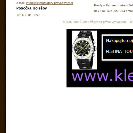
e-mail:
info(e)elektromotory-prevodovky.cz
Povrly u Ústí nad Labem Te
Pobočka Holešov
867 Fax: 475 227 234 ema
Tel: 608 813 857
© 2007 Jan Šuster, Všechna práva vyhrazena. | Tec