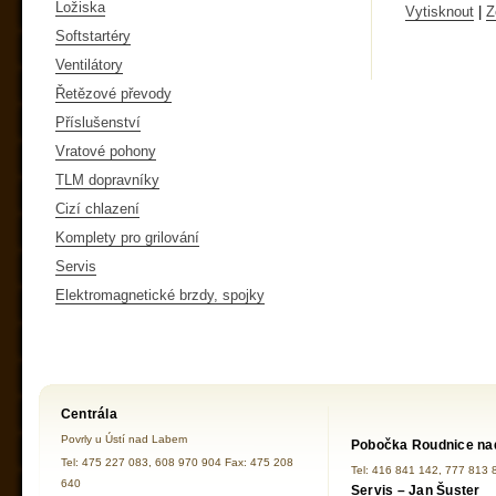
Ložiska
Vytisknout
|
Z
Softstartéry
Ventilátory
Řetězové převody
Příslušenství
Vratové pohony
TLM dopravníky
Cizí chlazení
Komplety pro grilování
Servis
Elektromagnetické brzdy, spojky
Centrála
Povrly u Ústí nad Labem
Pobočka Roudnice na
Tel: 475 227 083, 608 970 904 Fax: 475 208
Tel: 416 841 142, 777 813 
640
Servis – Jan Šuster