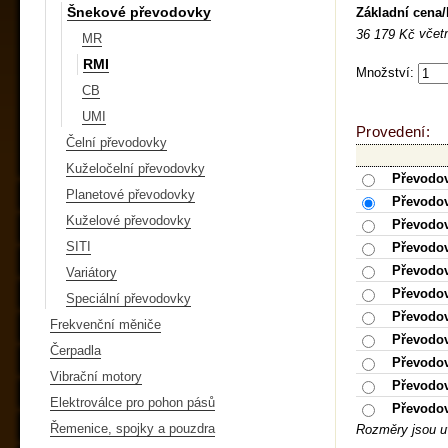
Šnekové převodovky
Základní cena
včet
36 179 Kč
MR
RMI
Množství:
CB
UMI
Provedení:
Čelní převodovky
Kuželočelní převodovky
Převodov
Planetové převodovky
Převodov
Kuželové převodovky
Převodov
SITI
Převodov
Převodov
Variátory
Převodov
Speciální převodovky
Převodov
Frekvenční měniče
Převodov
Čerpadla
Převodov
Vibrační motory
Převodov
Elektroválce pro pohon pásů
Převodov
Řemenice, spojky a pouzdra
Rozměry jsou u