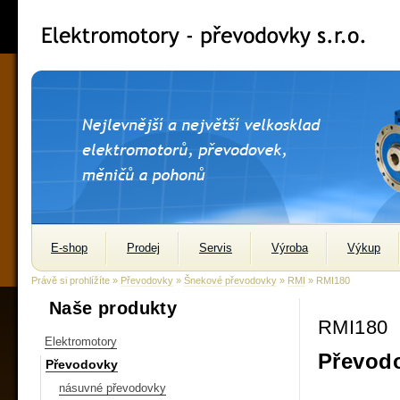
E-shop
Prodej
Servis
Výroba
Výkup
Právě si prohlížíte »
Převodovky
»
Šnekové převodovky
»
RMI
» RMI180
Naše produkty
RMI180
Elektromotory
Převodo
Převodovky
násuvné převodovky