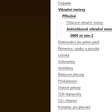
Čerpadla
Vibrační motory
Příložné
Třífázové vibrační motory
Jednofázové vibrační mot
2800 ot min-1
Elektroválce pro pohon pásů
Řemenice, spojky a pouzdra
Ložiska
Softstartéry
Ventilátory
Řetězové převody
Příslušenství
Vratové pohony
TLM dopravníky
Cizí chlazení
Komplety pro grilování