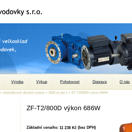
Výroba
Výkup
Pohotovost
Doprava
O nás
»
Jednofázové vibrační motory
»
2800 ot min-1
» ZF-T2/800D výkon 686W
ZF-T2/800D výkon 686W
Základní cena/ks:
(bez DPH)
11 238 Kč