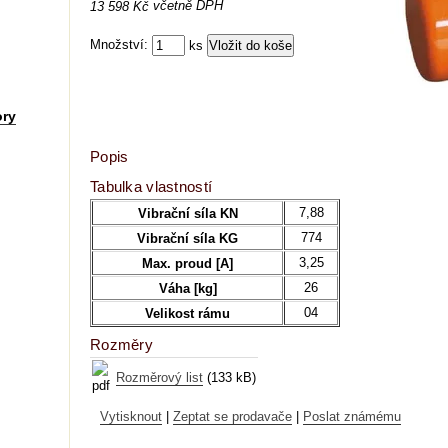
včetně DPH
13 598 Kč
Množství:
ks
ory
Popis
Tabulka vlastností
7,88
Vibrační síla KN
774
Vibrační síla KG
3,25
Max. proud [A]
26
Váha [kg]
04
Velikost rámu
Rozměry
Rozměrový list
(133 kB)
Vytisknout
|
Zeptat se prodavače
|
Poslat známému