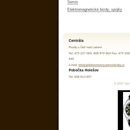
Servis
Elektromagnetické brzdy, spojky
Centrála
Povrly u Ústí nad Labem
Tel: 475 227 083, 608 970 904 Fax: 475 208
640
e-mail:
info(e)elektromotory-prevodovky.cz
Pobočka Holešov
Tel: 608 813 857
© 2007 Jan 