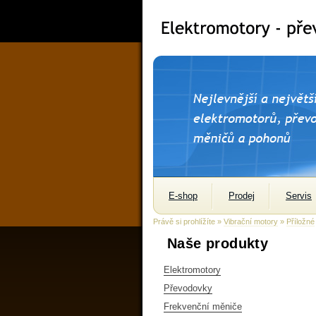
E-shop
Prodej
Servis
Právě si prohlížíte »
Vibrační motory
»
Příložné
Naše produkty
Elektromotory
Převodovky
Frekvenční měniče