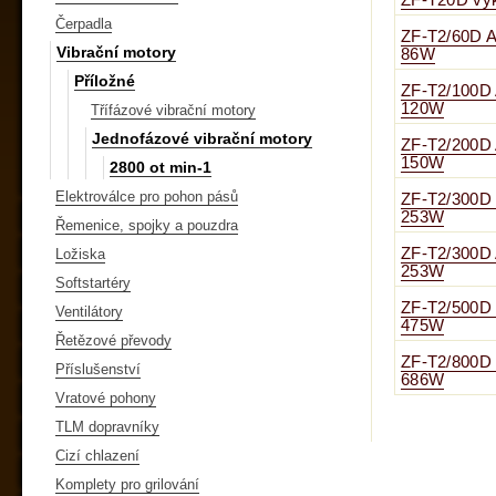
ZF-T20D vý
Čerpadla
ZF-T2/60D A
Vibrační motory
86W
Příložné
ZF-T2/100D 
120W
Třífázové vibrační motory
Jednofázové vibrační motory
ZF-T2/200D 
150W
2800 ot min-1
Elektroválce pro pohon pásů
ZF-T2/300D
253W
Řemenice, spojky a pouzdra
ZF-T2/300D 
Ložiska
253W
Softstartéry
ZF-T2/500D
Ventilátory
475W
Řetězové převody
ZF-T2/800D
Příslušenství
686W
Vratové pohony
TLM dopravníky
Cizí chlazení
Komplety pro grilování