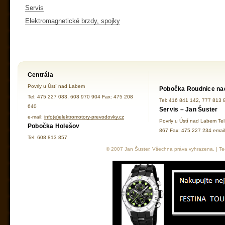
Servis
Elektromagnetické brzdy, spojky
Centrála
Povrly u Ústí nad Labem
Pobočka Roudnice na
Tel: 475 227 083, 608 970 904 Fax: 475 208
Tel: 416 841 142, 777 813 
640
Servis – Jan Šuster
e-mail:
info(e)elektromotory-prevodovky.cz
Povrly u Ústí nad Labem Te
Pobočka Holešov
867 Fax: 475 227 234 ema
Tel: 608 813 857
© 2007 Jan Šuster, Všechna práva vyhrazena. | Tec