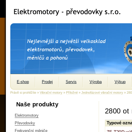
E-shop
Prodej
Servis
Výroba
Výkup
Právě si prohlížíte »
Vibrační motory
»
Příložné
»
Jednofázové vibrační motory
» 280
Naše produkty
2800 ot
Elektromotory
Typové ozna
Převodovky
Frekvenční měniče