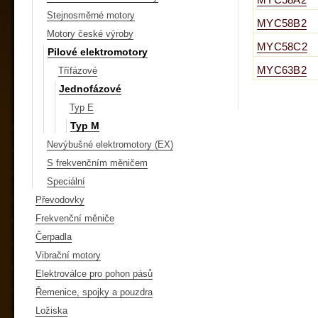
MYC58A2
Stejnosměrné motory
MYC58B2
Motory české výroby
MYC58C2
Pilové elektromotory
MYC63B2
Třífázové
Jednofázové
Typ E
Typ M
Nevýbušné elektromotory (EX)
S frekvenčním měničem
Speciální
Převodovky
Frekvenční měniče
Čerpadla
Vibrační motory
Elektroválce pro pohon pásů
Řemenice, spojky a pouzdra
Ložiska