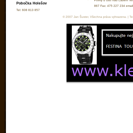
Povrly u Ústí nad Labem Te
Pobočka Holešov
867 Fax: 475 227 234 ema
Tel: 608 813 857
© 2007 Jan Šuster, Všechna práva vyhrazena. | Tec