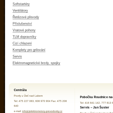
Softstartéry
Ventilátory
Řetězové převody
Příslušenství
Vratové pohony
TLM dopravníky
Cizí chlazení
Komplety pro grilování
Servis
Elektromagnetické brzdy, spojky
Centrála
Povrly u Ústí nad Labem
Pobočka Roudnice na
Tel: 475 227 083, 608 970 904 Fax: 475 208
Tel: 416 841 142, 777 813 
640
Servis – Jan Šuster
e-mail:
info(e)elektromotory-prevodovky.cz