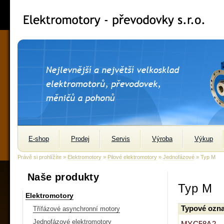
E-shop
Prodej
Servis
Výroba
Výkup
Právě si prohlížíte »
Elektromotory
»
Pilové elektromotory
»
Jednofázové
» Typ M
Naše produkty
Typ M
Elektromotory
Typové ozna
Třífázové asynchronní motory
Jednofázové elektromotory