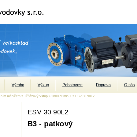
Výroba
Výkup
Pohotovost
Doprava
O nás
čním měničem
»
Třífázový vstup
»
2800 ot min-1
» ESV 30 90L2
ESV 30 90L2
B3 - patkový