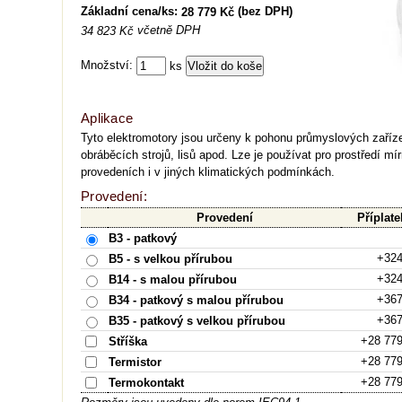
Základní cena/ks:
(bez DPH)
28 779 Kč
včetně DPH
34 823 Kč
Množství:
ks
Aplikace
Tyto elektromotory jsou určeny k pohonu průmyslových zařízen
obráběcích strojů, lisů apod. Lze je používat pro prostředí mí
provedeních i v jiných klimatických podmínkách.
Provedení:
Provedení
Příplate
B3 - patkový
+324
B5 - s velkou přírubou
+324
B14 - s malou přírubou
+367
B34 - patkový s malou přírubou
+367
B35 - patkový s velkou přírubou
+28 77
Stříška
+28 77
Termistor
+28 77
Termokontakt