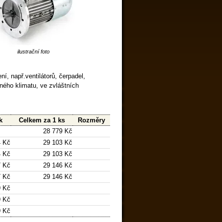
ilustrační foto
í, např.ventilátorů, čerpadel,
rného klimatu, ve zvláštních
k
Celkem za 1 ks
Rozměry
28 779 Kč
 Kč
29 103 Kč
 Kč
29 103 Kč
 Kč
29 146 Kč
 Kč
29 146 Kč
9 Kč
9 Kč
9 Kč