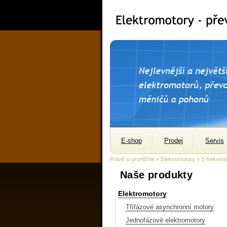
E-shop
Prodej
Servis
Právě si prohlížíte »
Elektromotory
»
S frekven
Naše produkty
Elektromotory
Třífázové asynchronní motory
Jednofázové elektromotory