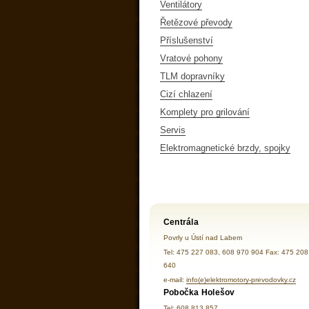
Ventilátory
Řetězové převody
Příslušenství
Vratové pohony
TLM dopravníky
Cizí chlazení
Komplety pro grilování
Servis
Elektromagnetické brzdy, spojky
Centrála
Povrly u Ústí nad Labem
Tel: 475 227 083, 608 970 904 Fax: 475 208
640
e-mail:
info(e)elektromotory-prevodovky.cz
Pobočka Holešov
Tel: 608 813 857