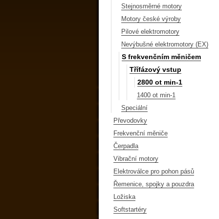
Stejnosměrné motory
Motory české výroby
Pilové elektromotory
Nevýbušné elektromotory (EX)
S frekvenčním měničem
Třífázový vstup
2800 ot min-1
1400 ot min-1
Speciální
Převodovky
Frekvenční měniče
Čerpadla
Vibrační motory
Elektroválce pro pohon pásů
Řemenice, spojky a pouzdra
Ložiska
Softstartéry