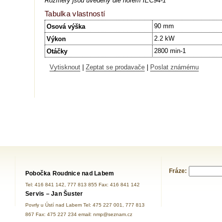
Rozměry jsou uvedeny dle norem IEC94-1
Tabulka vlastností
90 mm
Osová výška
2.2 kW
Výkon
2800 min-1
Otáčky
Vytisknout
|
Zeptat se prodavače
|
Poslat známému
Fráze:
Pobočka Roudnice nad Labem
Tel: 416 841 142, 777 813 855 Fax: 416 841 142
Servis – Jan Šuster
Povrly u Ústí nad Labem Tel: 475 227 001, 777 813
867 Fax: 475 227 234 email: nmp@seznam.cz