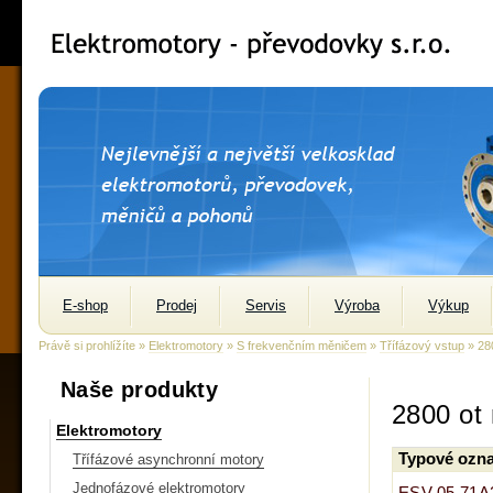
E-shop
Prodej
Servis
Výroba
Výkup
Právě si prohlížíte »
Elektromotory
»
S frekvenčním měničem
»
Třífázový vstup
» 280
Naše produkty
2800 ot
Elektromotory
Typové ozna
Třífázové asynchronní motory
Jednofázové elektromotory