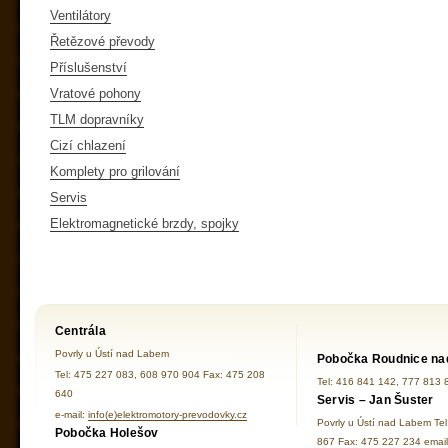
Ventilátory
Řetězové převody
Příslušenství
Vratové pohony
TLM dopravníky
Cizí chlazení
Komplety pro grilování
Servis
Elektromagnetické brzdy, spojky
Centrála
Povrly u Ústí nad Labem
Pobočka Roudnice na
Tel: 475 227 083, 608 970 904 Fax: 475 208
Tel: 416 841 142, 777 813 
640
Servis – Jan Šuster
e-mail:
info(e)elektromotory-prevodovky.cz
Povrly u Ústí nad Labem Te
Pobočka Holešov
867 Fax: 475 227 234 ema