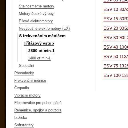
ESV 05 71A
Stejnosměrné motory
ESV 10 80A
Motory české výroby
ESV 15 80B
Pilové elektromotory
ESV 20 90S
Nevýbušné elektromotory (EX)
S frekvenčním měničem
ESV 30 90L
Třífázový vstup
ESV 40 100
2800 ot min-1
ESV 50 112
1400 ot min-1
Speciální
ESV 75 132
Převodovky
ESV 100 13
Frekvenční měniče
Čerpadla
Vibrační motory
Elektroválce pro pohon pásů
Řemenice, spojky a pouzdra
Ložiska
Softstartéry