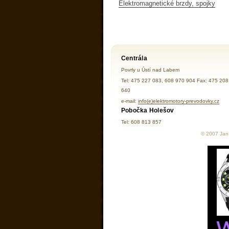
Elektromagnetické brzdy, spojky
Centrála
Povrly u Ústí nad Labem
Tel: 475 227 083, 608 970 904 Fax: 475 208
640
e-mail:
info(e)elektromotory-prevodovky.cz
Pobočka Holešov
Tel: 608 813 857
© 2007 Jan 