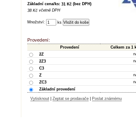
Základní cena/ks:
(bez DPH)
31 Kč
včetně DPH
38 Kč
Množství:
ks
Provedení:
Provedení
Celkem za 1 
n
2Z
n
2Z3
C3
n
Z
n
ZC3
Základní provedení
Vytisknout
|
Zeptat se prodavače
|
Poslat známému