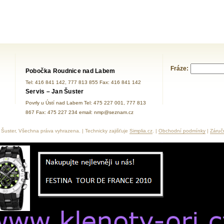
Fráze:
Pobočka Roudnice nad Labem
Tel: 416 841 142, 777 813 855 Fax: 416 841 142
Servis – Jan Šuster
Povrly u Ústí nad Labem Tel: 475 227 001, 777 813
867 Fax: 475 227 234 email: nmp@seznam.cz
Šuster, Všechna práva vyhrazena. | Technicky zajišťuje
Simplia.cz
. |
Obchodní podmínky
|
Záruč