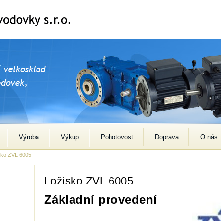
Výroba
Výkup
Pohotovost
Doprava
O nás
sko ZVL 6005
Ložisko ZVL 6005
Základní provedení