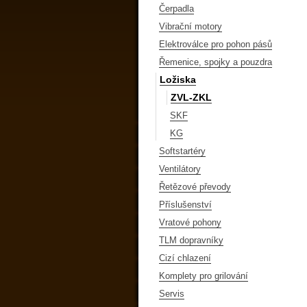
Čerpadla
Vibrační motory
Elektroválce pro pohon pásů
Řemenice, spojky a pouzdra
Ložiska
ZVL-ZKL
SKF
KG
Softstartéry
Ventilátory
Řetězové převody
Příslušenství
Vratové pohony
TLM dopravníky
Cizí chlazení
Komplety pro grilování
Servis