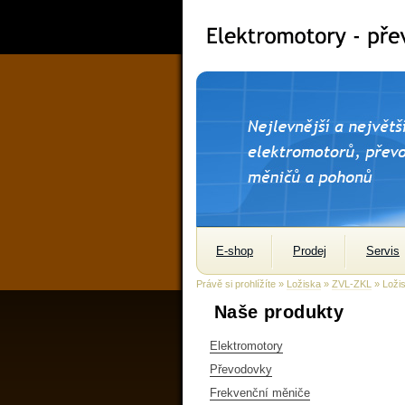
E-shop
Prodej
Servis
Právě si prohlížíte »
Ložiska
»
ZVL-ZKL
» Loži
Naše produkty
Elektromotory
Převodovky
Frekvenční měniče