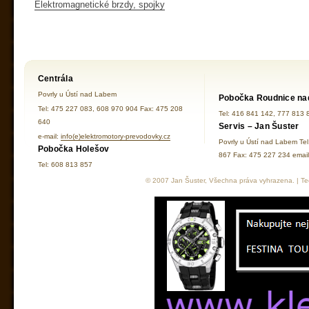
Elektromagnetické brzdy, spojky
Centrála
Povrly u Ústí nad Labem
Pobočka Roudnice na
Tel: 475 227 083, 608 970 904 Fax: 475 208
Tel: 416 841 142, 777 813 
640
Servis – Jan Šuster
e-mail:
info(e)elektromotory-prevodovky.cz
Povrly u Ústí nad Labem Te
Pobočka Holešov
867 Fax: 475 227 234 ema
Tel: 608 813 857
© 2007 Jan Šuster, Všechna práva vyhrazena. | Tec