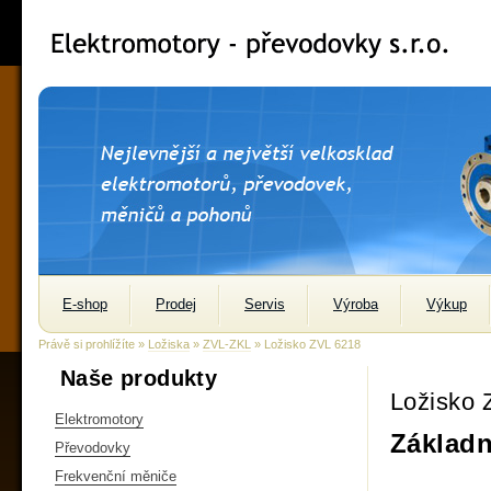
E-shop
Prodej
Servis
Výroba
Výkup
Právě si prohlížíte »
Ložiska
»
ZVL-ZKL
» Ložisko ZVL 6218
Naše produkty
Ložisko 
Elektromotory
Základn
Převodovky
Frekvenční měniče