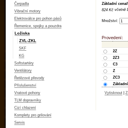
Základní cena
Čerpadla
včetně
824 Kč
Vibrační motory
Elektroválce pro pohon pásů
Množství:
Řemenice, spojky a pouzdra
Ložiska
Provedení:
ZVL-ZKL
SKF
2Z
KG
2Z3
Softstartéry
C3
Ventilátory
Z
ZC3
Řetězové převody
Základní
Příslušenství
Vratové pohony
Vytisknout
|
Z
TLM dopravníky
Cizí chlazení
Komplety pro grilování
Servis