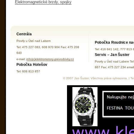
Elektromagnetické brzdy, spojky
Centrála
Povrly u Ústí nad Labem
Pobočka Roudnice na
Tel: 475 227 083, 608 970 904 Fax: 475 208
Tel: 416 841 142, 777 813 
640
Servis – Jan Šuster
e-mail:
info(e)elektromotory-prevodovky.cz
Povrly u Ústí nad Labem Te
Pobočka Holešov
867 Fax: 475 227 234 ema
Tel: 608 813 857
© 2007 Jan Šuster, Všechna práva vyhrazena. | Tec