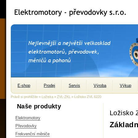
E-shop
Prodej
Servis
Výroba
Výkup
Právě si prohlížíte »
Ložiska
»
ZVL-ZKL
» Ložisko ZVL 6220
Naše produkty
Ložisko 
Elektromotory
Základn
Převodovky
Frekvenční měniče