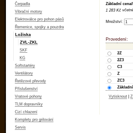
Základní cena
Čerpadla
včetn
1 283 Kč
Vibrační motory
Elektroválce pro pohon pásů
Množství:
Řemenice, spojky a pouzdra
Ložiska
Provedení:
ZVL-ZKL
SKF
2Z
KG
2Z3
Softstartéry
C3
Ventilátory
Z
ZC3
Řetězové převody
Základní
Příslušenství
Vratové pohony
Vytisknout
|
Z
TLM dopravníky
Cizí chlazení
Komplety pro grilování
Servis