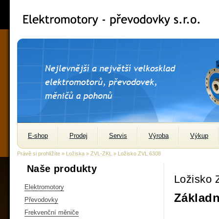
E-shop
Prodej
Servis
Výroba
Výkup
Právě si prohlížíte »
Ložiska
»
ZVL-ZKL
» Ložisko ZVL 6308
Naše produkty
Ložisko 
Elektromotory
Základn
Převodovky
Frekvenční měniče