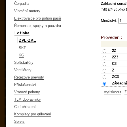
Základní cena
Čerpadla
včetně
140 Kč
Vibrační motory
Elektroválce pro pohon pásů
Množství:
Řemenice, spojky a pouzdra
Ložiska
Provedení:
ZVL-ZKL
SKF
2Z
KG
2Z3
Softstartéry
C3
Ventilátory
Z
ZC3
Řetězové převody
Základní
Příslušenství
Vratové pohony
Vytisknout
|
Z
TLM dopravníky
Cizí chlazení
Komplety pro grilování
Servis