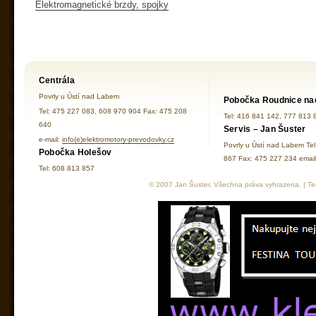
Elektromagnetické brzdy, spojky
Centrála
Povrly u Ústí nad Labem
Pobočka Roudnice na
Tel: 475 227 083, 608 970 904 Fax: 475 208
Tel: 416 841 142, 777 813 
640
Servis – Jan Šuster
e-mail:
info(e)elektromotory-prevodovky.cz
Povrly u Ústí nad Labem Te
Pobočka Holešov
867 Fax: 475 227 234 ema
Tel: 608 813 857
© 2007 Jan Šuster, Všechna práva vyhrazena. | Tec