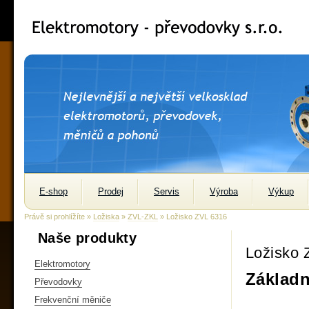
E-shop
Prodej
Servis
Výroba
Výkup
Právě si prohlížíte »
Ložiska
»
ZVL-ZKL
» Ložisko ZVL 6316
Naše produkty
Ložisko 
Elektromotory
Základn
Převodovky
Frekvenční měniče