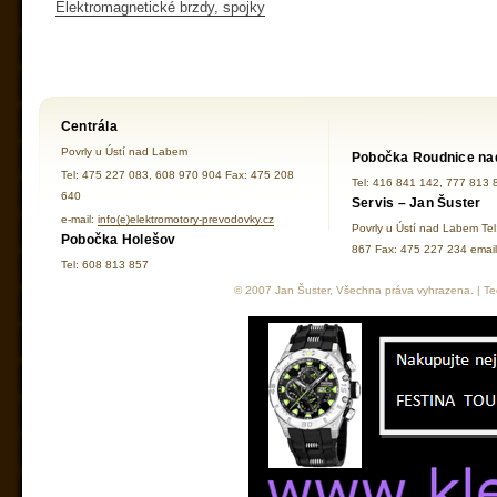
Elektromagnetické brzdy, spojky
Centrála
Povrly u Ústí nad Labem
Pobočka Roudnice na
Tel: 475 227 083, 608 970 904 Fax: 475 208
Tel: 416 841 142, 777 813 
640
Servis – Jan Šuster
e-mail:
info(e)elektromotory-prevodovky.cz
Povrly u Ústí nad Labem Te
Pobočka Holešov
867 Fax: 475 227 234 ema
Tel: 608 813 857
© 2007 Jan Šuster, Všechna práva vyhrazena. | Tec