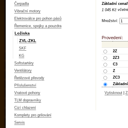
Základní cena
Čerpadla
včetn
1 045 Kč
Vibrační motory
Elektroválce pro pohon pásů
Množství:
Řemenice, spojky a pouzdra
Ložiska
Provedení:
ZVL-ZKL
SKF
2Z
KG
2Z3
Softstartéry
C3
Ventilátory
Z
ZC3
Řetězové převody
Základní
Příslušenství
Vratové pohony
Vytisknout
|
Z
TLM dopravníky
Cizí chlazení
Komplety pro grilování
Servis