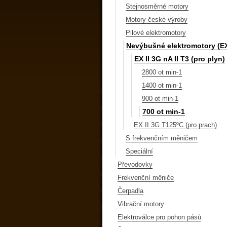
Stejnosměrné motory
Motory české výroby
Pilové elektromotory
Nevýbušné elektromotory (E
EX II 3G nA II T3 (pro plyn)
2800 ot min-1
1400 ot min-1
900 ot min-1
700 ot min-1
EX II 3G T125ºC (pro prach)
S frekvenčním měničem
Speciální
Převodovky
Frekvenční měniče
Čerpadla
Vibrační motory
Elektroválce pro pohon pásů