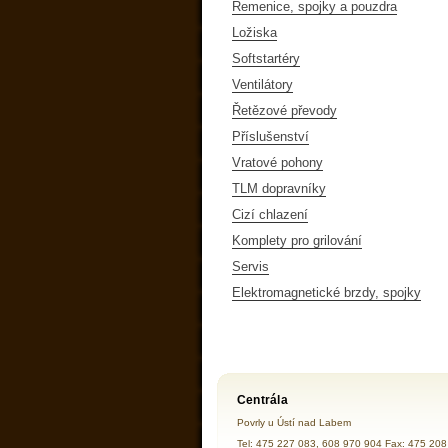
Řemenice, spojky a pouzdra
Ložiska
Softstartéry
Ventilátory
Řetězové převody
Příslušenství
Vratové pohony
TLM dopravníky
Cizí chlazení
Komplety pro grilování
Servis
Elektromagnetické brzdy, spojky
Centrála
Povrly u Ústí nad Labem
Tel: 475 227 083, 608 970 904 Fax: 475 208