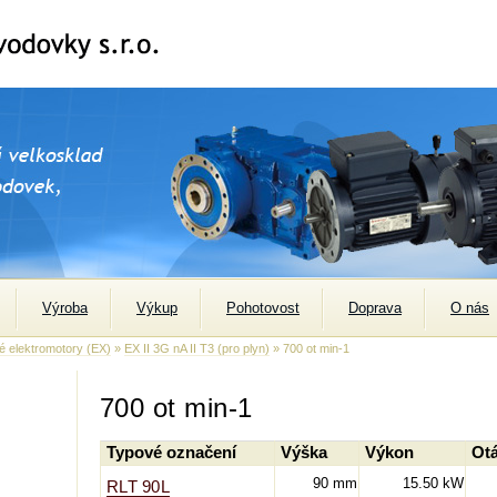
Výroba
Výkup
Pohotovost
Doprava
O nás
 elektromotory (EX)
»
EX II 3G nA II T3 (pro plyn)
» 700 ot min-1
700 ot min-1
Typové označení
Výška
Výkon
Ot
90 mm
15.50 kW
RLT 90L