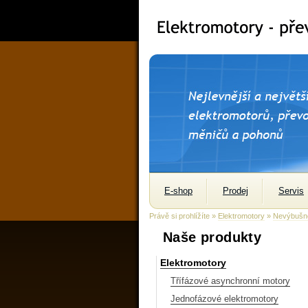
E-shop
Prodej
Servis
Právě si prohlížíte »
Elektromotory
»
Nevýbušné
Naše produkty
Elektromotory
Třífázové asynchronní motory
Jednofázové elektromotory