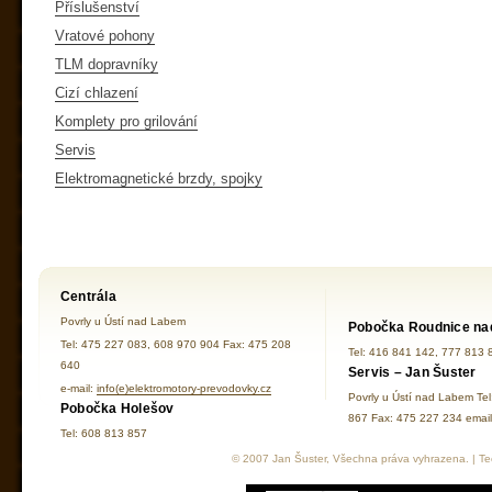
Příslušenství
Vratové pohony
TLM dopravníky
Cizí chlazení
Komplety pro grilování
Servis
Elektromagnetické brzdy, spojky
Centrála
Povrly u Ústí nad Labem
Pobočka Roudnice na
Tel: 475 227 083, 608 970 904 Fax: 475 208
Tel: 416 841 142, 777 813 
640
Servis – Jan Šuster
e-mail:
info(e)elektromotory-prevodovky.cz
Povrly u Ústí nad Labem Te
Pobočka Holešov
867 Fax: 475 227 234 ema
Tel: 608 813 857
© 2007 Jan Šuster, Všechna práva vyhrazena. | Tec