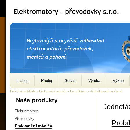
E-shop
Prodej
Servis
Výroba
Výkup
Právě si prohlížíte »
Frekvenční měniče
»
Eura Drives
» Jednofázově napájené
Naše produkty
Jednofá
Elektromotory
Převodovky
Probí
Frekvenční měniče