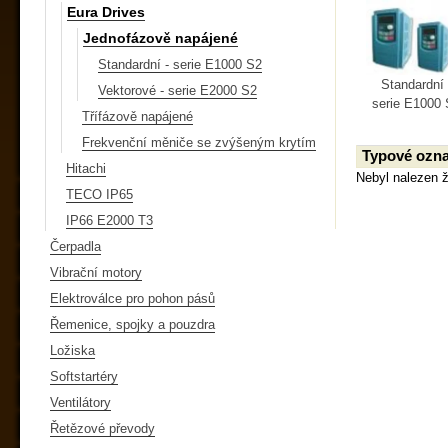
Eura Drives
Jednofázově napájené
Standardní - serie E1000 S2
Standardní 
Vektorové - serie E2000 S2
serie E1000 
Třífázově napájené
Frekvenční měniče se zvýšeným krytím
Typové ozna
Hitachi
Nebyl nalezen 
TECO IP65
IP66 E2000 T3
Čerpadla
Vibrační motory
Elektroválce pro pohon pásů
Řemenice, spojky a pouzdra
Ložiska
Softstartéry
Ventilátory
Řetězové převody