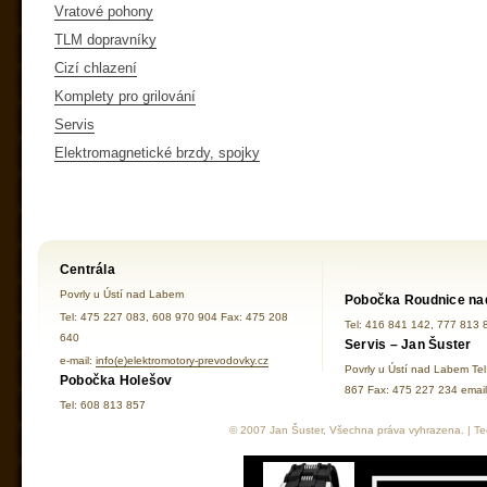
Vratové pohony
TLM dopravníky
Cizí chlazení
Komplety pro grilování
Servis
Elektromagnetické brzdy, spojky
Centrála
Povrly u Ústí nad Labem
Pobočka Roudnice na
Tel: 475 227 083, 608 970 904 Fax: 475 208
Tel: 416 841 142, 777 813 
640
Servis – Jan Šuster
e-mail:
info(e)elektromotory-prevodovky.cz
Povrly u Ústí nad Labem Te
Pobočka Holešov
867 Fax: 475 227 234 ema
Tel: 608 813 857
© 2007 Jan Šuster, Všechna práva vyhrazena. | Tec