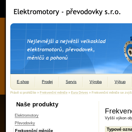
E-shop
Prodej
Servis
Výroba
Výkup
Právě si prohlížíte »
Frekvenční měniče
»
Eura Drives
» Frekvenční měniče se zvýš
Naše produkty
Frekven
Elektromotory
Vyšší výkon ob
Převodovky
Typové ozna
Frekvenční měniče