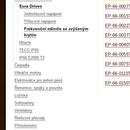
Eura Drives
EP-66-0007
Jednofázově napájené
EP-66-0015
Třífázově napájené
EP-66-0022
Frekvenční měniče se zvýšeným
krytím
EP-66-0037
Hitachi
EP-66-0040
TECO IP65
EP-66-0055
IP66 E2000 T3
EP-66-0075
Čerpadla
Vibrační motory
EP-66-0110
Elektroválce pro pohon pásů
EP-66-0150
Řemenice, spojky a pouzdra
Ložiska
Softstartéry
Ventilátory
Řetězové převody
Příslušenství