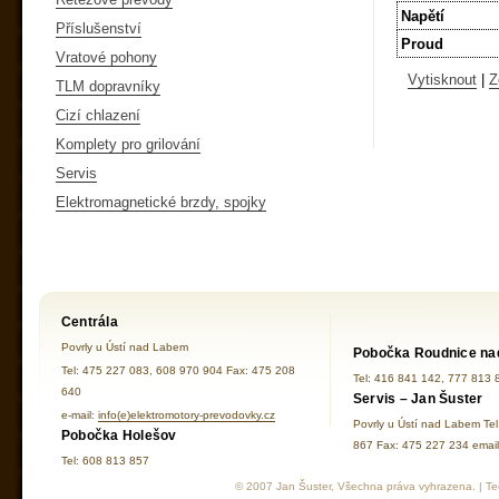
Napětí
Příslušenství
Proud
Vratové pohony
Vytisknout
|
Z
TLM dopravníky
Cizí chlazení
Komplety pro grilování
Servis
Elektromagnetické brzdy, spojky
Centrála
Povrly u Ústí nad Labem
Pobočka Roudnice na
Tel: 475 227 083, 608 970 904 Fax: 475 208
Tel: 416 841 142, 777 813 
640
Servis – Jan Šuster
e-mail:
info(e)elektromotory-prevodovky.cz
Povrly u Ústí nad Labem Te
Pobočka Holešov
867 Fax: 475 227 234 ema
Tel: 608 813 857
© 2007 Jan Šuster, Všechna práva vyhrazena. | Tec