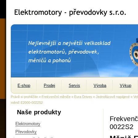
E-shop
Prodej
Servis
Výroba
Výkup
Právě si prohlížíte »
Frekvenční měniče
»
Eura Drives
»
Jednofázově napájené
»
Ve
měnič E2000-0022S2
Naše produkty
Frekvenč
Elektromotory
0022S2
Převodovky