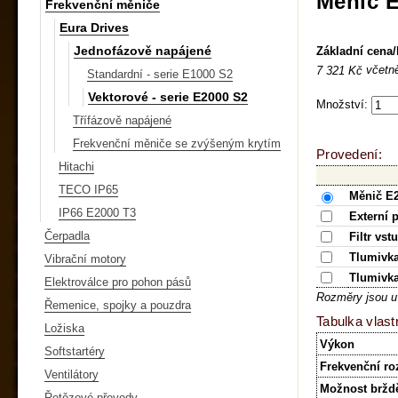
Měnič 
Frekvenční měniče
Eura Drives
Jednofázově napájené
Základní cena
včetn
7 321 Kč
Standardní - serie E1000 S2
Vektorové - serie E2000 S2
Množství:
Třífázově napájené
Frekvenční měniče se zvýšeným krytím
Provedení:
Hitachi
TECO IP65
Měnič E
IP66 E2000 T3
Externí 
Čerpadla
Filtr vst
Tlumivka
Vibrační motory
Tlumivka
Elektroválce pro pohon pásů
Rozměry jsou u
Řemenice, spojky a pouzdra
Tabulka vlast
Ložiska
Výkon
Softstartéry
Frekvenční ro
Ventilátory
Možnost bržd
Řetězové převody