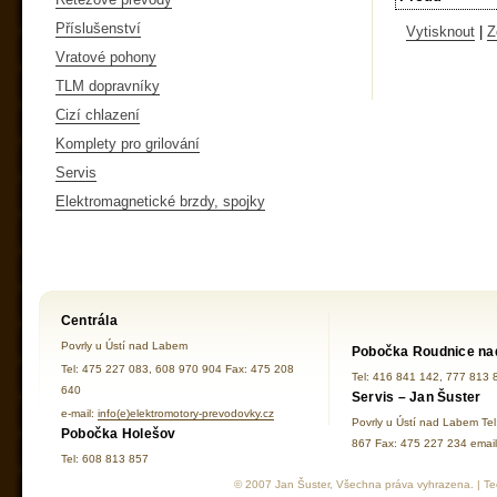
Příslušenství
Vytisknout
|
Z
Vratové pohony
TLM dopravníky
Cizí chlazení
Komplety pro grilování
Servis
Elektromagnetické brzdy, spojky
Centrála
Povrly u Ústí nad Labem
Pobočka Roudnice na
Tel: 475 227 083, 608 970 904 Fax: 475 208
Tel: 416 841 142, 777 813 
640
Servis – Jan Šuster
e-mail:
info(e)elektromotory-prevodovky.cz
Povrly u Ústí nad Labem Te
Pobočka Holešov
867 Fax: 475 227 234 ema
Tel: 608 813 857
© 2007 Jan Šuster, Všechna práva vyhrazena. | Tec