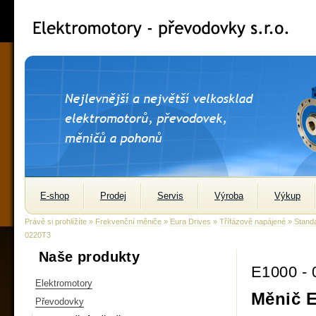
E-shop
Prodej
Servis
Výroba
Výkup
Právě si prohlížíte »
Frekvenční měniče
»
Eura Drives
»
Třífázově napájené
»
Standa
0220T3
Naše produkty
E1000 -
Elektromotory
Měnič E
Převodovky