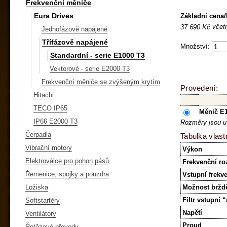
Frekvenční měniče
Eura Drives
Základní cena
včet
37 690 Kč
Jednofázově napájené
Třífázově napájené
Množství:
Standardní - serie E1000 T3
Vektorové - serie E2000 T3
Frekvenční měniče se zvýšeným krytím
Provedení:
Hitachi
TECO IP65
Měnič E1
IP66 E2000 T3
Rozměry jsou u
Čerpadla
Tabulka vlast
Vibrační motory
Výkon
Elektroválce pro pohon pásů
Frekvenční ro
Řemenice, spojky a pouzdra
Vstupní frekv
Ložiska
Možnost bržd
Filtr vstupní 
Softstartéry
Napětí
Ventilátory
Proud
Řetězové převody