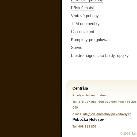
Příslušenství
Vratové pohony
TLM dopravníky
Cizí chlazení
Komplety pro grilování
Servis
Elektromagnetické brzdy, spojky
Centrála
Povrly u Ústí nad Labem
Tel: 475 227 083, 608 970 904 Fax: 475 208
640
e-mail:
info(e)elektromotory-prevodovky.cz
Pobočka Holešov
Tel: 608 813 857
© 2007 Jan 