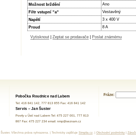
Ano
Možnost brždění
Vestavěný
Filtr vstupní “a“
3 x 400 V
Napětí
8 A
Proud
Vytisknout
|
Zeptat se prodavače
|
Poslat známému
Fráze:
Pobočka Roudnice nad Labem
Tel: 416 841 142, 777 813 855 Fax: 416 841 142
Servis – Jan Šuster
Povrly u Ústí nad Labem Tel: 475 227 001, 777 813
867 Fax: 475 227 234 email: nmp@seznam.cz
Šuster, Všechna práva vyhrazena. | Technicky zajišťuje
Simplia.cz
. |
Obchodní podmínky
|
Záruč