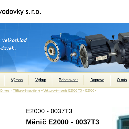
Výroba
Výkup
Pohotovost
Doprava
O nás
 Drives
»
Třífázově napájené
»
Vektorové - serie E2000 T3
» E2000 -
E2000 - 0037T3
Měnič E2000 - 0037T3