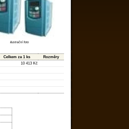
ilustrační foto
Celkem za 1 ks
Rozměry
10 413 Kč