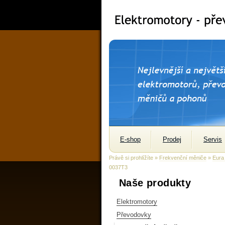
E-shop
Prodej
Servis
Právě si prohlížíte »
Frekvenční měniče
»
Eura
0037T3
Naše produkty
Elektromotory
Převodovky