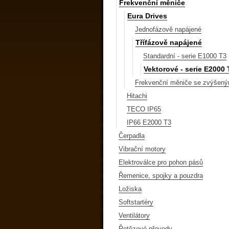
Frekvenční měniče
Eura Drives
Jednofázově napájené
Třífázově napájené
Standardní - serie E1000 T3
Vektorové - serie E2000 
Frekvenční měniče se zvýšený
Hitachi
TECO IP65
IP66 E2000 T3
Čerpadla
Vibrační motory
Elektroválce pro pohon pásů
Řemenice, spojky a pouzdra
Ložiska
Softstartéry
Ventilátory
Řetězové převody