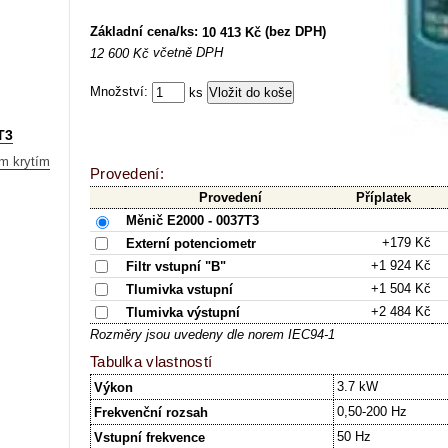
Základní cena/ks:
(bez DPH)
10 413 Kč
včetně DPH
12 600 Kč
Množství:
ks
T3
m krytím
Provedení:
Provedení
Příplatek
Měnič E2000 - 0037T3
+179 Kč
Externí potenciometr
+1 924 Kč
Filtr vstupní "B"
+1 504 Kč
Tlumivka vstupní
+2 484 Kč
Tlumivka výstupní
Rozměry jsou uvedeny dle norem IEC94-1
Tabulka vlastností
3.7 kW
Výkon
0,50-200 Hz
Frekvenční rozsah
50 Hz
Vstupní frekvence