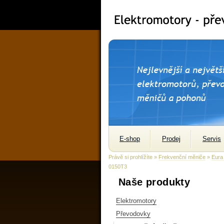
E-shop
Prodej
Servis
Právě si prohlížíte »
Frekvenční měniče
»
Eura
0150T3
Naše produkty
Elektromotory
Převodovky