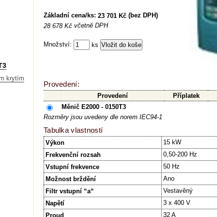
Základní cena/ks:
(bez DPH)
23 701 Kč
včetně DPH
28 678 Kč
Množství:
ks
T3
m krytím
Provedení:
Provedení
Příplatek
Měnič E2000 - 0150T3
Rozměry jsou uvedeny dle norem IEC94-1
Tabulka vlastností
15 kW
Výkon
0,50-200 Hz
Frekvenční rozsah
50 Hz
Vstupní frekvence
Ano
Možnost brždění
Vestavěný
Filtr vstupní “a“
3 x 400 V
Napětí
32 A
Proud