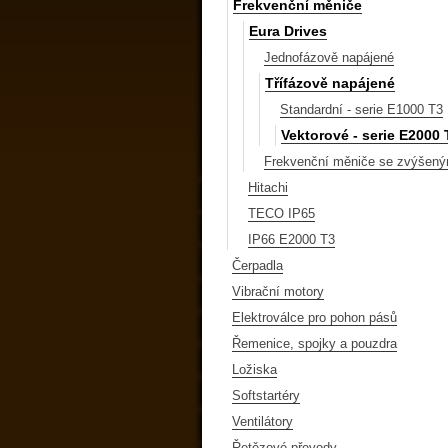
Frekvenční měniče
Eura Drives
Jednofázově napájené
Třífázově napájené
Standardní - serie E1000 T3
Vektorové - serie E2000 
Frekvenční měniče se zvýšený
Hitachi
TECO IP65
IP66 E2000 T3
Čerpadla
Vibrační motory
Elektroválce pro pohon pásů
Řemenice, spojky a pouzdra
Ložiska
Softstartéry
Ventilátory
Řetězové převody