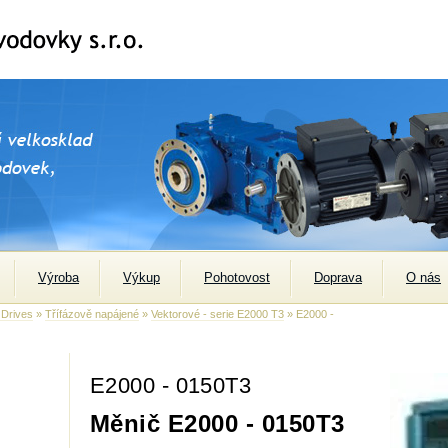
Výroba
Výkup
Pohotovost
Doprava
O nás
 Drives
»
Třífázově napájené
»
Vektorové - serie E2000 T3
» E2000 -
E2000 - 0150T3
Měnič E2000 - 0150T3