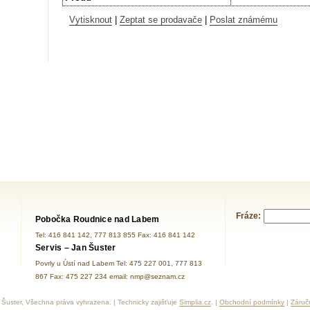
Vytisknout
|
Zeptat se prodavače
|
Poslat známému
Fráze:
Pobočka Roudnice nad Labem
Tel: 416 841 142, 777 813 855 Fax: 416 841 142
Servis – Jan Šuster
Povrly u Ústí nad Labem Tel: 475 227 001, 777 813
867 Fax: 475 227 234 email: nmp@seznam.cz
Šuster, Všechna práva vyhrazena. | Technicky zajišťuje
Simplia.cz
. |
Obchodní podmínky
|
Záruč