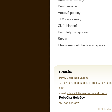
Příslušenství
Vratové pohony
TLM dopravníky
Cizí chlazení
Komplety pro grilování
Servis
Elektromagnetické brzdy, spojky
Centrála
Povrly u Ústí nad Labem
Tel: 475 227 083, 608 970 904 Fax: 475 208
640
e-mail:
info(e)elektromotory-prevodovky.cz
Pobočka Holešov
Tel: 608 813 857
© 2007 Jan 