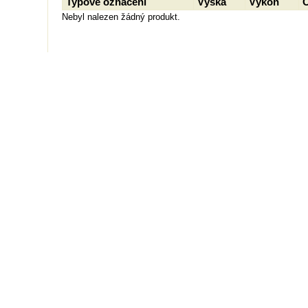
Typové označení
Výška
Výkon
Nebyl nalezen žádný produkt.