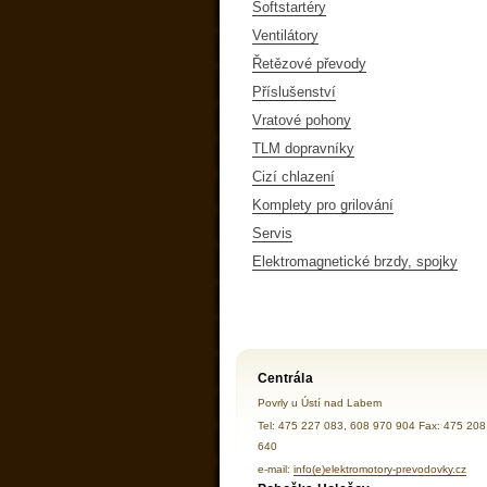
Softstartéry
Ventilátory
Řetězové převody
Příslušenství
Vratové pohony
TLM dopravníky
Cizí chlazení
Komplety pro grilování
Servis
Elektromagnetické brzdy, spojky
Centrála
Povrly u Ústí nad Labem
Tel: 475 227 083, 608 970 904 Fax: 475 208
640
e-mail:
info(e)elektromotory-prevodovky.cz