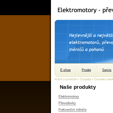
E-shop
Prodej
Servis
Právě si prohlížíte »
Čerpadla
» Čerpadla chladí
Naše produkty
Elektromotory
Převodovky
Frekvenční měniče