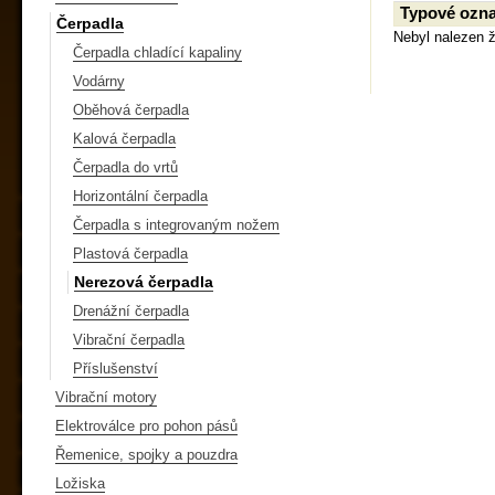
Typové ozna
Čerpadla
Nebyl nalezen 
Čerpadla chladící kapaliny
Vodárny
Oběhová čerpadla
Kalová čerpadla
Čerpadla do vrtů
Horizontální čerpadla
Čerpadla s integrovaným nožem
Plastová čerpadla
Nerezová čerpadla
Drenážní čerpadla
Vibrační čerpadla
Příslušenství
Vibrační motory
Elektroválce pro pohon pásů
Řemenice, spojky a pouzdra
Ložiska