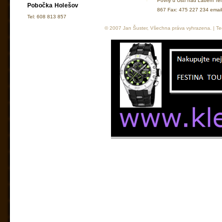
Povrly u Ústí nad Labem Te
Pobočka Holešov
867 Fax: 475 227 234 ema
Tel: 608 813 857
© 2007 Jan Šuster, Všechna práva vyhrazena. | Tec