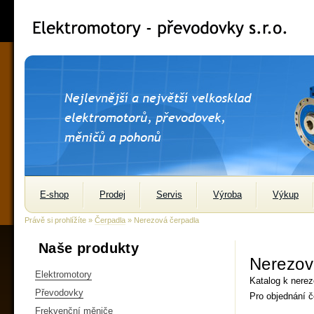
E-shop
Prodej
Servis
Výroba
Výkup
Právě si prohlížíte »
Čerpadla
» Nerezová čerpadla
Naše produkty
Nerezov
Elektromotory
Katalog k nere
Převodovky
Pro objednání č
Frekvenční měniče