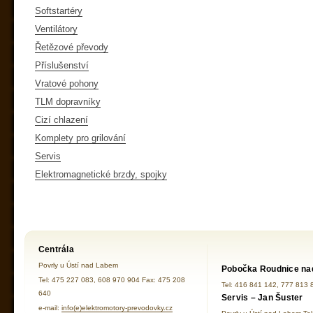
Softstartéry
Ventilátory
Řetězové převody
Příslušenství
Vratové pohony
TLM dopravníky
Cizí chlazení
Komplety pro grilování
Servis
Elektromagnetické brzdy, spojky
Centrála
Povrly u Ústí nad Labem
Pobočka Roudnice na
Tel: 475 227 083, 608 970 904 Fax: 475 208
Tel: 416 841 142, 777 813 
640
Servis – Jan Šuster
e-mail:
info(e)elektromotory-prevodovky.cz