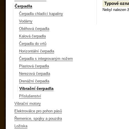
Typové ozna
Čerpadla
Nebyl nalezen 
Čerpadla chladící kapaliny
Vodárny
Oběhová čerpadla
Kalová čerpadla
Čerpadla do vrtů
Horizontální čerpadla
Čerpadla s integrovaným nožem
Plastová čerpadla
Nerezová čerpadla
Drenážní čerpadla
Vibrační čerpadla
Příslušenství
Vibrační motory
Elektroválce pro pohon pásů
Řemenice, spojky a pouzdra
Ložiska