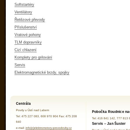
Softstartéry
Ventilátory
Řetězové převody
Příslušenství
Vratové pohony
TLM dopravníky
Cizí chlazení
Komplety pro grilování
Servis
Elektromagnetické brzdy, spojky
Centrála
Povrly u Ústí nad Labem
Pobočka Roudnice na
Tel: 475 227 083, 608 970 904 Fax: 475 208
Tel: 416 841 142, 777 813 
640
Servis – Jan Šuster
e-mail:
info(e)elektromotory-prevodovky.cz