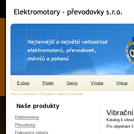
E-shop
Prodej
Servis
Výroba
Výkup
Právě si prohlížíte »
Čerpadla
» Vibrační čerpadla
Naše produkty
Vibrační
Elektromotory
Katalog k vibr
Převodovky
Pro objednání č
Frekvenční měniče