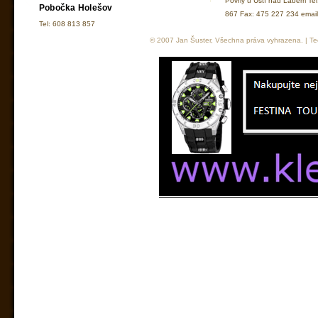
Povrly u Ústí nad Labem Te
Pobočka Holešov
867 Fax: 475 227 234 ema
Tel: 608 813 857
© 2007 Jan Šuster, Všechna práva vyhrazena. | Tec