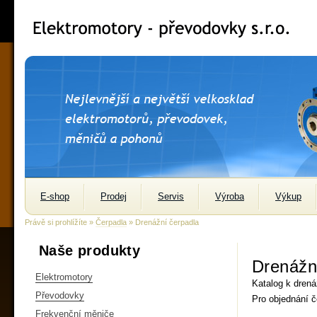
E-shop
Prodej
Servis
Výroba
Výkup
Právě si prohlížíte »
Čerpadla
» Drenážní čerpadla
Naše produkty
Drenážn
Elektromotory
Katalog k dren
Převodovky
Pro objednání č
Frekvenční měniče