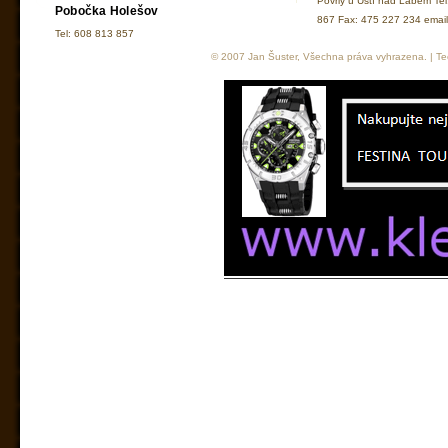
Povrly u Ústí nad Labem Te
Pobočka Holešov
867 Fax: 475 227 234 ema
Tel: 608 813 857
© 2007 Jan Šuster, Všechna práva vyhrazena. | Tec