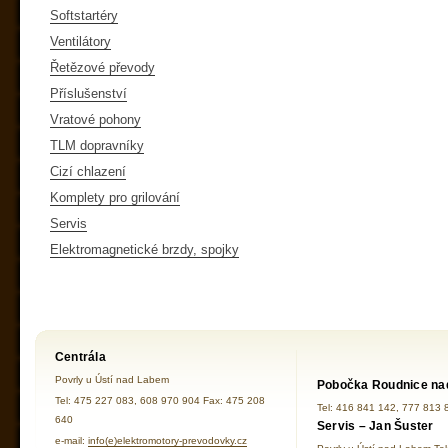
Softstartéry
Ventilátory
Řetězové převody
Příslušenství
Vratové pohony
TLM dopravníky
Cizí chlazení
Komplety pro grilování
Servis
Elektromagnetické brzdy, spojky
Centrála
Povrly u Ústí nad Labem
Pobočka Roudnice na
Tel: 475 227 083, 608 970 904 Fax: 475 208
Tel: 416 841 142, 777 813 
640
Servis – Jan Šuster
e-mail:
info(e)elektromotory-prevodovky.cz