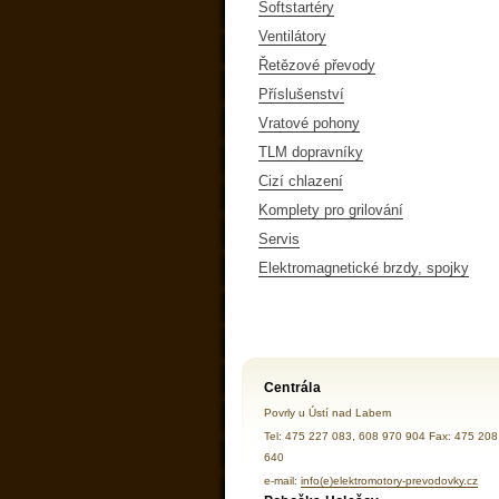
Softstartéry
Ventilátory
Řetězové převody
Příslušenství
Vratové pohony
TLM dopravníky
Cizí chlazení
Komplety pro grilování
Servis
Elektromagnetické brzdy, spojky
Centrála
Povrly u Ústí nad Labem
Tel: 475 227 083, 608 970 904 Fax: 475 208
640
e-mail:
info(e)elektromotory-prevodovky.cz