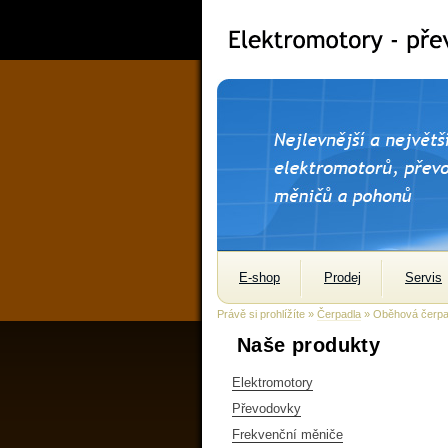
E-shop
Prodej
Servis
Právě si prohlížíte »
Čerpadla
» Oběhová čerpa
Naše produkty
Elektromotory
Převodovky
Frekvenční měniče