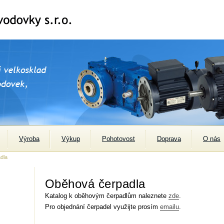
Výroba
Výkup
Pohotovost
Doprava
O nás
dla
Oběhová čerpadla
Katalog k oběhovým čerpadlům naleznete
zde
.
Pro objednání čerpadel využijte prosím
emailu
.